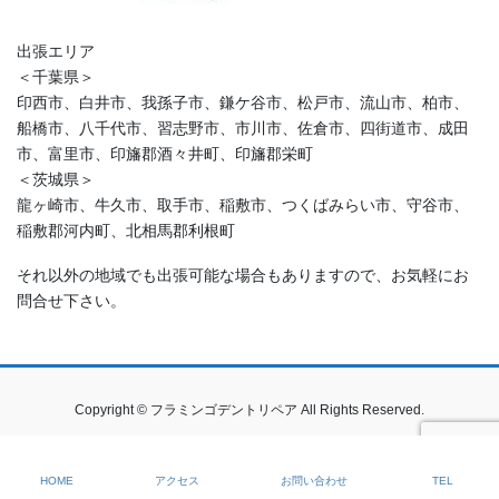
出張エリア
＜千葉県＞
印西市、白井市、我孫子市、鎌ケ谷市、松戸市、流山市、柏市、
船橋市、八千代市、習志野市、市川市、佐倉市、四街道市、成田
市、富里市、印旛郡酒々井町、印旛郡栄町
＜茨城県＞
龍ヶ崎市、牛久市、取手市、稲敷市、つくばみらい市、守谷市、
稲敷郡河内町、北相馬郡利根町
それ以外の地域でも出張可能な場合もありますので、お気軽にお
問合せ下さい。
Copyright © フラミンゴデントリペア All Rights Reserved.
HOME
アクセス
お問い合わせ
TEL