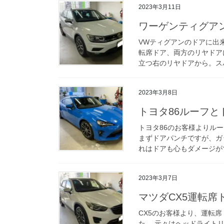
2023年3月11日
ワーゲンティグア
VWティグアンのドアに出
転席ドア、両方のリヤドア
立つ右のリヤドアから。スパ
2023年3月8日
トヨタ86ルーフ
トヨタ86のお客様よりル
まずドアパンチですが、ガ
れはドアも心もダメージがで
2023年3月7日
マツダCX5運転席
CX5のお客様より、運転
た。 元々はヘッドライト