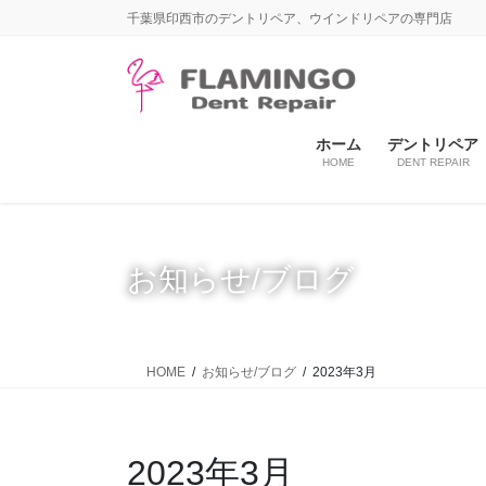
コ
ナ
千葉県印西市のデントリペア、ウインドリペアの専門店
ン
ビ
テ
ゲ
ン
ー
ツ
シ
に
ョ
ホーム
デントリペア
HOME
DENT REPAIR
移
ン
動
に
移
動
お知らせ/ブログ
HOME
お知らせ/ブログ
2023年3月
2023年3月