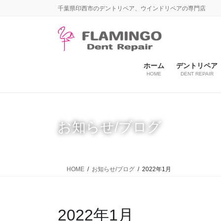
コ
ナ
千葉県印西市のデントリペア、ウインドリペアの専門店
ン
ビ
テ
ゲ
ン
ー
ツ
シ
に
ョ
ホーム
デントリペア
HOME
DENT REPAIR
移
ン
動
に
移
動
お知らせ/ブログ
HOME
お知らせ/ブログ
2022年1月
2022年1月