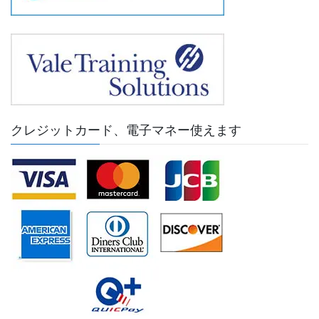
クレジットカード、電子マネー使えます