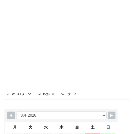
2019年8月
2019年7月
2019年6月
2019年5月
2019年4月
営業カレンダー 赤＝店休日または
予約がいっぱいです。
月
火
水
木
金
土
日