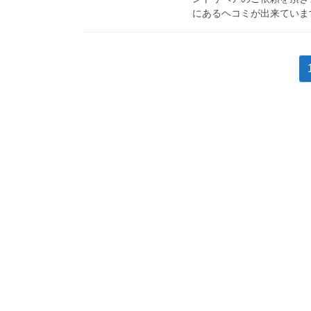
にあるヘコミが出来ています
投
稿
の
ペ
ー
ジ
送
り