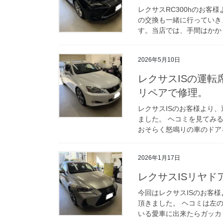
レクサスRC300hのお客
の交換も一緒に行っていき
す。当店では、手間はかかり
2026年5月10日
レクサスISの運
リペアで修理。
レクサスISのお客様より
ました。 ヘコミを見てみ
おそらく怒鳴りの車のドアを
2026年1月17日
レクサスISリヤ
今回はレクサスISのお客
頂きました。 ヘコミは左
いる愛車に出来たらガッカリ