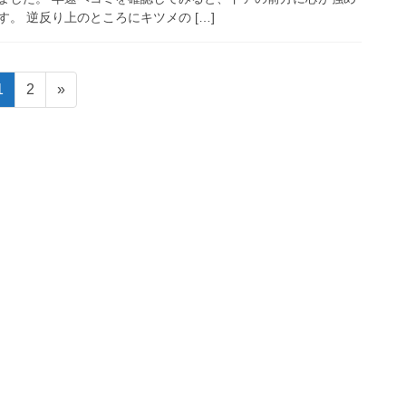
。 逆反り上のところにキツメの […]
ペ
ペ
1
2
»
ー
ー
ジ
ジ