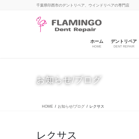
コ
ナ
千葉県印西市のデントリペア、ウインドリペアの専門店
ン
ビ
テ
ゲ
ン
ー
ツ
シ
に
ョ
ホーム
デントリペア
HOME
DENT REPAIR
移
ン
動
に
移
動
お知らせ/ブログ
HOME
お知らせ/ブログ
レクサス
レクサス