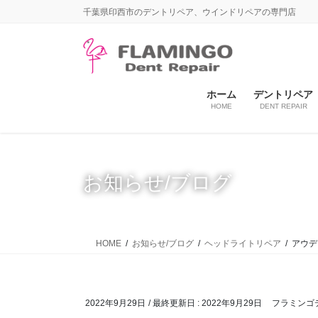
コ
ナ
千葉県印西市のデントリペア、ウインドリペアの専門店
ン
ビ
テ
ゲ
ン
ー
ツ
シ
に
ョ
ホーム
デントリペア
HOME
DENT REPAIR
移
ン
動
に
移
動
お知らせ/ブログ
HOME
お知らせ/ブログ
ヘッドライトリペア
アウデ
2022年9月29日
/ 最終更新日 :
2022年9月29日
フラミンゴ