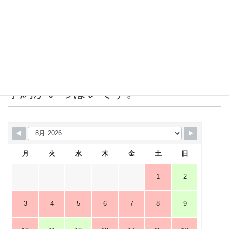
2019年5月
2019年4月
営業カレンダー 赤＝店休日または
予約がいっぱいです。
月
火
水
木
金
土
日
1
2
3
4
5
6
7
8
9