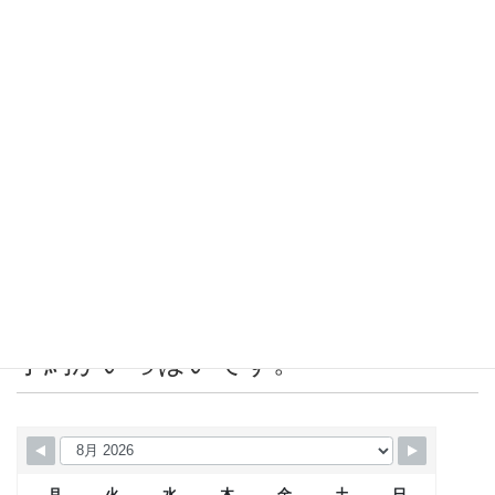
2019年9月
2019年8月
2019年7月
2019年6月
2019年5月
2019年4月
営業カレンダー 赤＝店休日または
予約がいっぱいです。
月
火
水
木
金
土
日