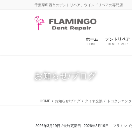
コ
ナ
千葉県印西市のデントリペア、ウインドリペアの専門店
ン
ビ
テ
ゲ
ン
ー
ツ
シ
に
ョ
ホーム
デントリペア
HOME
DENT REPAIR
移
ン
動
に
移
動
お知らせ/ブログ
HOME
お知らせ/ブログ
タイヤ交換
トヨタシエンタの
2026年3月19日
/ 最終更新日 :
2026年3月19日
フラミンゴ