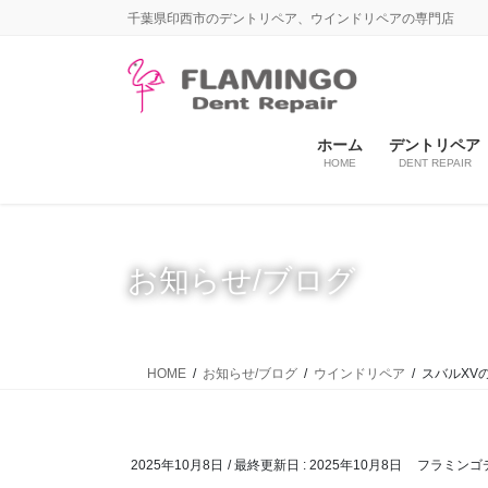
コ
ナ
千葉県印西市のデントリペア、ウインドリペアの専門店
ン
ビ
テ
ゲ
ン
ー
ツ
シ
に
ョ
ホーム
デントリペア
HOME
DENT REPAIR
移
ン
動
に
移
動
お知らせ/ブログ
HOME
お知らせ/ブログ
ウインドリペア
スバルXV
2025年10月8日
/ 最終更新日 :
2025年10月8日
フラミンゴ