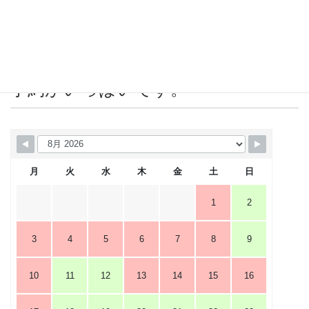
2019年4月
営業カレンダー 赤＝店休日または
予約がいっぱいです。
月
火
水
木
金
土
日
1
2
3
4
5
6
7
8
9
10
11
12
13
14
15
16