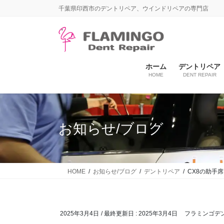
コ
ナ
千葉県印西市のデントリペア、ウインドリペアの専門店
ン
ビ
テ
ゲ
ン
ー
ツ
シ
に
ョ
ホーム
デントリペア
HOME
DENT REPAIR
移
ン
動
に
移
動
お知らせ/ブログ
HOME
お知らせ/ブログ
デントリペア
CX8の助手
2025年3月4日
/ 最終更新日 :
2025年3月4日
フラミンゴデ