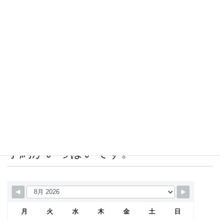
2019年8月
2019年7月
2019年6月
2019年5月
2019年4月
営業カレンダー 赤＝店休日または
予約がいっぱいです。
月
火
水
木
金
土
日