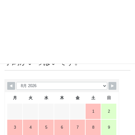
2019年6月
2019年5月
2019年4月
営業カレンダー 赤＝店休日または
予約がいっぱいです。
月
火
水
木
金
土
日
1
2
3
4
5
6
7
8
9